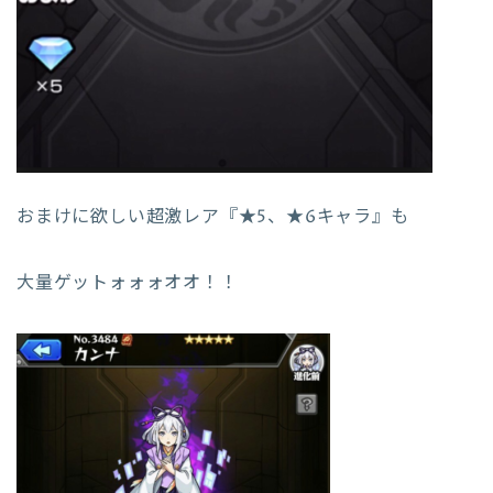
おまけに欲しい超激レア『★5、★6キャラ』も
大量ゲットォォォオオ！！