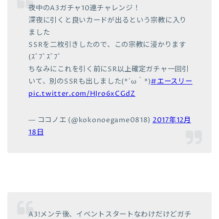
夜中のA3ガチャ10連チャレンジ！
深夜に引くと良いカードが出るという宗教に入り
ました
SSRを二枚引きしたので、この宗教に浸かります
(ｽﾞﾌﾞｽﾞﾌﾞ
ちなみにこれを引く前にSR以上確定ガチャ一回引
いて、別のSSRも出しました(*´ω｀*)
#エースリー
pic.twitter.com/HJro6xCGdZ
— ココノエ (@kokonoegame0818)
2017年12月
18日
A3!メンテ後、イベントスタートなわけだけどガチ