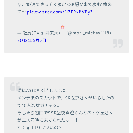
ャ、10連でさっそく限定SSR綴が来て次も1枚来
て〜
pic.twitter.com/NZFRxPVBy7
— 社長(CV.酒井広大)
(@mori_mickey1118)
2018年6月5日
逆にA3は神引きしました！
メンテ後のスカウトで、SR左京さんがいらしたの
で10人選抜ガチャを。
そしたら初回でSSR聖夜真澄くんとネトゲ至さん
が二人同時に来てくれたっ！！
Σ（ﾟдﾟlllﾉ）ﾉいいの？