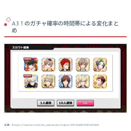
A3！のガチャ確率の時間帯による変化まと
め
出典：https://twitter.com/a3_yukimuku/status/941566855587565568