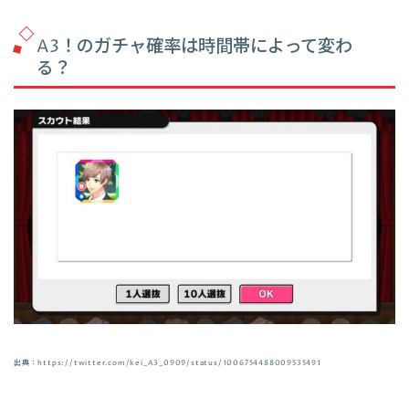
A3！のガチャ確率は時間帯によって変わ
る？
出典：https://twitter.com/kei_A3_0909/status/1006754488009535491