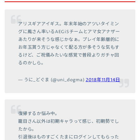
アリスギアアイギス。年末年始のアツいタイミン
グに鳳さん率いるAEGiSチームとアマ女アナザー
あたりが来そうな感じかなぁ。プレイ年齢層的に
お年玉貰う方じゃなくて配る方が多そうな気もす
るけど、ご祝儀みたいな感覚で普段よりガチャ回
るのかしら。
— うに_どぐま (@uni_dogma)
2018年11月14日
復帰するか悩み中。
籠目さん以外は初期キャラって感じ、初期勢でし
たから。
引退後はものすごくたまにログインしてもらった