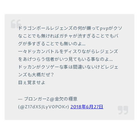
ドラゴンボールレジェンズの何が嫌ってpvpがクソ
なことでも無ければガチャが渋すぎることでもバ
グが多すぎることでも無いのよ…
一々ドッカンバトルをディスりながらレジェンズ
をあげつらう信者がいつ見てもいる事なのよ…
ドッカンがクソゲーな事は間違いないけどレジェ
ンズも大概だぜ？
目ぇ覚ませよ
— ブロンガーZ@金欠の極意
(@Z17dXSJLyV0POKr)
2018年6月27日