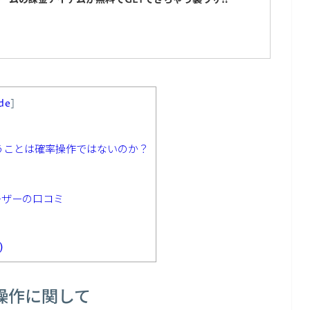
de
]
うことは確率操作ではないのか？
ーザーの口コミ
)
操作に関して