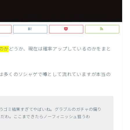
のか
どうか、現在は確率アップしているのかをまと
は多くのソシャゲで噂として流れていますが本当の
というゴミ結果すぎてやばいね。グラブルのガチャの偏り
ルだわ。ここまできたらノーフィニッシュ狙うわ