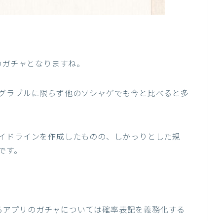
のガチャとなりますね。
グラブルに限らず他のソシャゲでも今と比べると多
イドラインを作成したものの、しかっりとした規
です。
をするアプリのガチャについては確率表記を義務化する