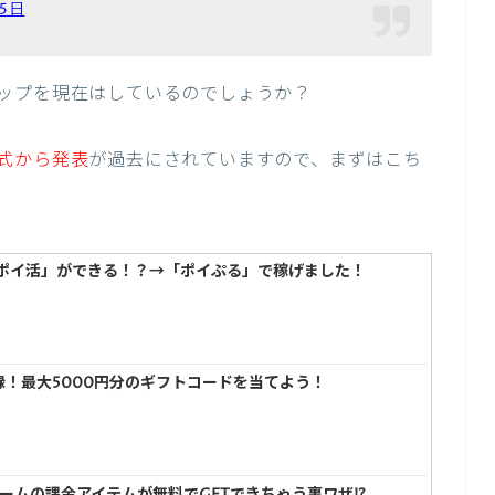
月5日
ップを現在はしているのでしょうか？
式から発表
が過去にされていますので、まずはこち
ポイ活」ができる！？→「ポイぷる」で稼げました！
録！最大5000円分のギフトコードを当てよう！
ームの課金アイテムが無料でGETできちゃう裏ワザ!?