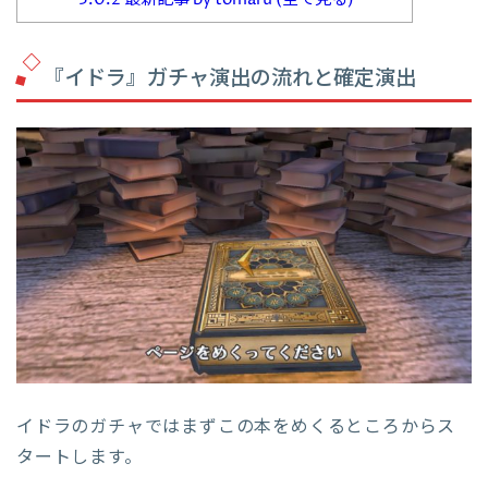
『イドラ』ガチャ演出の流れと確定演出
イドラのガチャではまずこの本をめくるところからス
タートします。