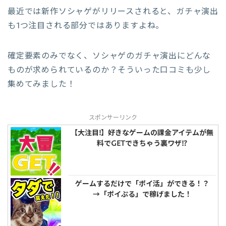
最近では新作ソシャゲがリリースされると、ガチャ演出
も1つ注目される部分ではありますよね。
確定要素のみでなく、ソシャゲのガチャ演出にどんな
ものが求められているのか？そういった口コミも少し
集めてみました！
スポンサーリンク
【大注目!】好きなゲームの課金アイテムが無
料でGETできちゃう裏ワザ!?
ゲームするだけで「ポイ活」ができる！？
→「ポイぷる」で稼げました！