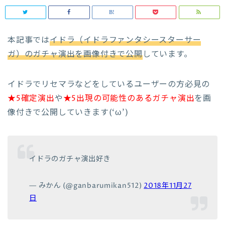
本記事では
イドラ（イドラファンタシースターサー
ガ）のガチャ演出を画像付きで公開
しています。
イドラでリセマラなどをしているユーザーの方必見の
★5確定演出
や
★5出現の可能性のあるガチャ演出
を画
像付きで公開していきます(‘ω’)
イドラのガチャ演出好き
— みかん (@ganbarumikan512)
2018年11月27
日