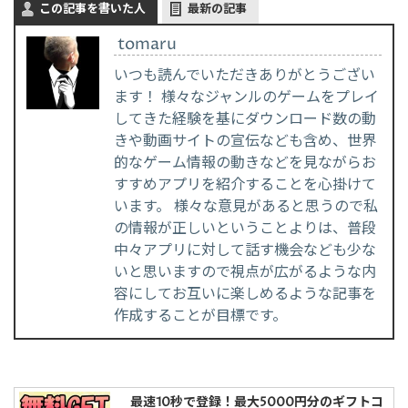
この記事を書いた人
最新の記事
tomaru
いつも読んでいただきありがとうござい
ます！ 様々なジャンルのゲームをプレイ
してきた経験を基にダウンロード数の動
きや動画サイトの宣伝なども含め、世界
的なゲーム情報の動きなどを見ながらお
すすめアプリを紹介することを心掛けて
います。 様々な意見があると思うので私
の情報が正しいということよりは、普段
中々アプリに対して話す機会なども少な
いと思いますので視点が広がるような内
容にしてお互いに楽しめるような記事を
作成することが目標です。
最速10秒で登録！最大5000円分のギフトコ