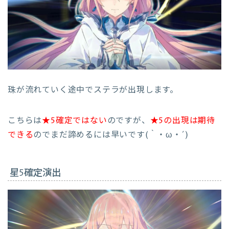
珠が流れていく途中でステラが出現します。
こちらは
★5確定ではない
のですが、
★5の出現は期待
できる
のでまだ諦めるには早いです(｀・ω・´)
星5確定演出