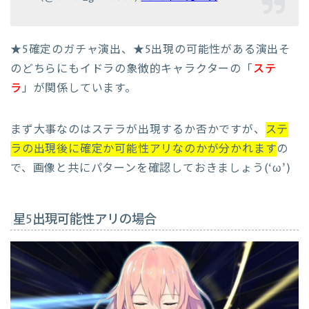
★5確定のガチャ演出、★5出現の可能性がある演出そ
のどちらにもイドラの象徴的キャラクターの「
ステ
ラ
」が関係しています。
まず大事なのはステラが出現するか否かですが、
ステ
ラの出現後に確定か可能性アリなのかが分かれます
の
で、画像と共にパターンを確認しておきましょう(‘ω’)
星5出現可能性アリの場合