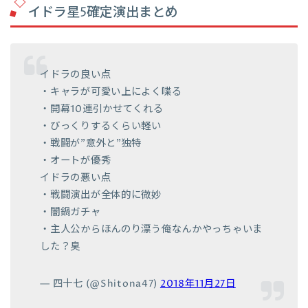
イドラ星5確定演出まとめ
イドラの良い点
・キャラが可愛い上によく喋る
・開幕10連引かせてくれる
・びっくりするくらい軽い
・戦闘が”意外と”独特
・オートが優秀
イドラの悪い点
・戦闘演出が全体的に微妙
・闇鍋ガチャ
・主人公からほんのり漂う俺なんかやっちゃいま
した？臭
— 四十七 (@Shitona47)
2018年11月27日