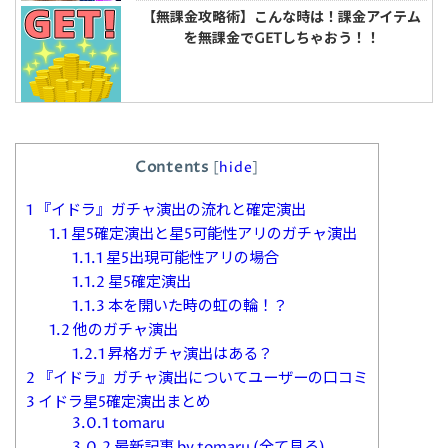
【無課金攻略術】こんな時は！課金アイテム
を無課金でGETしちゃおう！！
Contents
[
hide
]
1
『イドラ』ガチャ演出の流れと確定演出
1.1
星5確定演出と星5可能性アリのガチャ演出
1.1.1
星5出現可能性アリの場合
1.1.2
星5確定演出
1.1.3
本を開いた時の虹の輪！？
1.2
他のガチャ演出
1.2.1
昇格ガチャ演出はある？
2
『イドラ』ガチャ演出についてユーザーの口コミ
3
イドラ星5確定演出まとめ
3.0.1
tomaru
3.0.2
最新記事 by tomaru (全て見る)