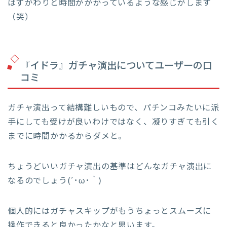
はずがわりと時間がかかっているような感じがします
（笑）
『イドラ』ガチャ演出についてユーザーの口
コミ
ガチャ演出って結構難しいもので、パチンコみたいに派
手にしても受けが良いわけではなく、凝りすぎても引く
までに時間かかるからダメと。
ちょうどいいガチャ演出の基準はどんなガチャ演出に
なるのでしょう(´･ω･｀)
個人的にはガチャスキップがもうちょっとスムーズに
操作できると良かったかなと思います。