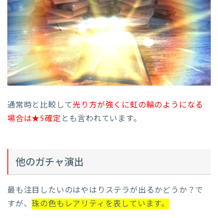
通常時と比較して
光り方が強くに虹の輪のようになる
場合は★5確定
とも言われています。
他のガチャ演出
最も注目したいのはやはりステラが出るかどうか？で
すが、
珠の色もレアリティを表しています。