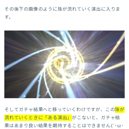
その後下の画像のように珠が流れていく演出に入りま
す。
そしてガチャ結果へと移っていくわけですが、この
珠が
流れていくときに「ある演出」
がこないと、ガチャ結
果はあまり良い結果を期待することはできません(´･ω･