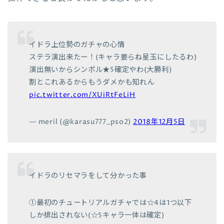
イドラ上位勢のガチャの心情
ステラ演出来たー！(キャラ要らね星玉にしたるわ)
演出無いからシンボル★5確定やわ(大勝利)
割とこれあるからもうダメかも知れん
pic.twitter.com/XUiRtFeLiH
— meril (@karasu777_pso2)
2018年12月5日
イドラのリセマラをして分かった事
①最初のチュートリアルガチャでは☆4は1つ以下
しか排出されない(☆5キャラ一体は確定)