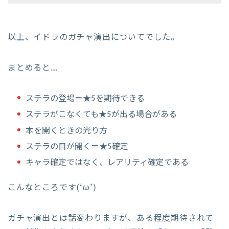
以上、イドラのガチャ演出についてでした。
まとめると…
ステラの登場＝★5を期待できる
ステラがこなくても★5が出る場合がある
本を開くときの光り方
ステラの目が開く＝★5確定
キャラ確定ではなく、レアリティ確定である
こんなところです(‘ω’)
ガチャ演出とは話変わりますが、ある程度期待されて