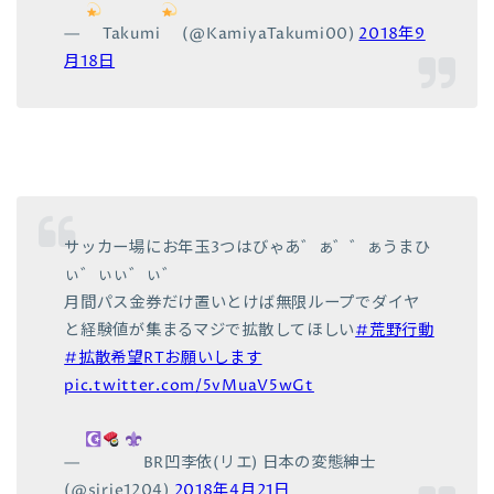
—
Takumi
(@KamiyaTakumi00)
2018年9
月18日
サッカー場にお年玉3つはびゃあ゛ぁ゛゛ぁうまひ
ぃ゛ぃぃ゛ぃ゛
月間パス金券だけ置いとけば無限ループでダイヤ
と経験値が集まるマジで拡散してほしい
#荒野行動
#拡散希望RTお願いします
pic.twitter.com/5vMuaV5wGt
—
BR凹李依(リエ) 日本の変態紳士
(@sirie1204)
2018年4月21日