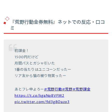
『荒野行動金券無料』ネットでの反応・口コ
ミ
初課金！
1500円だけど
月間パスとガシャ引いた
1番の当たりはユニコーンだったー
リア友から猫の被り物貰ったー
あとフレ申よろー
#荒野行動
#荒野
#荒野課金
https://t.co/kgaNq8VFM2
pic.twitter.com/9d3g8Oazo3