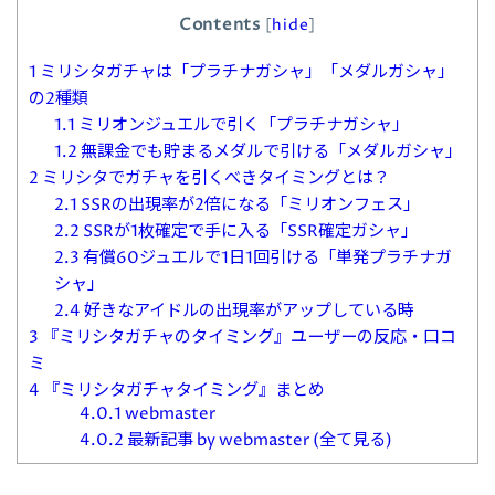
Contents
[
hide
]
1
ミリシタガチャは「プラチナガシャ」「メダルガシャ」
の2種類
1.1
ミリオンジュエルで引く「プラチナガシャ」
1.2
無課金でも貯まるメダルで引ける「メダルガシャ」
2
ミリシタでガチャを引くべきタイミングとは？
2.1
SSRの出現率が2倍になる「ミリオンフェス」
2.2
SSRが1枚確定で手に入る「SSR確定ガシャ」
2.3
有償60ジュエルで1日1回引ける「単発プラチナガ
シャ」
2.4
好きなアイドルの出現率がアップしている時
3
『ミリシタガチャのタイミング』ユーザーの反応・口コ
ミ
4
『ミリシタガチャタイミング』まとめ
4.0.1
webmaster
4.0.2
最新記事 by webmaster (全て見る)