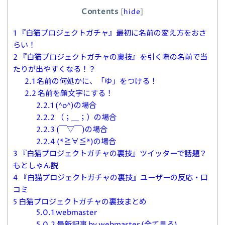
Contents
[
hide
]
1
『白猫プロジェクトガチャ』最初に名前の変え方をおさ
らい！
2
『白猫プロジェクトガチャの裏技』を引く際の名前で当
たりが出やすくなる！？
2.1
名前の何処かに、「ゆ」をつける！
2.2
名前を顔文字にする！
2.2.1
(^o^)の場合
2.2.2
（；＿；）の場合
2.2.3
(￣▽￣)の場合
2.2.4
(*≧∀≦*)の場合
3
『白猫プロジェクトガチャの裏技』ツイッターで話題？
もとしゃん説
4
『白猫プロジェクトガチャの裏技』ユーザーの反応・口
コミ
5
白猫プロジェクトガチャの裏技まとめ
5.0.1
webmaster
5.0.2
最新記事 by webmaster (全て見る)