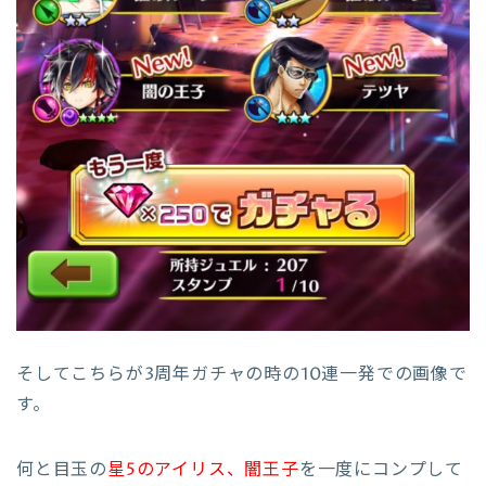
そしてこちらが3周年ガチャの時の10連一発での画像で
す。
何と目玉の
星5のアイリス、闇王子
を一度にコンプして