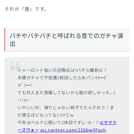
それが「
音
」です。
バチやバチバチと呼ばれる音でのガチャ演
出
シャーロット狙いの召喚石は1バチ火魔剣士！
未練ガチャで不思議2枚回したら水パンｷﾀ━(ﾟ
∀ﾟ)━!
でも対人まだ意識してないから風が欲しかった…(
˙³˙)←
いやいいの、被りじゃない純子でたらそれで！ま
だ被るほどもってないけどw
今年はペルナに続いて2体目です(｡･A･´∩
#サマナ
ーズウォー
pic.twitter.com/2Z6bw5Fash