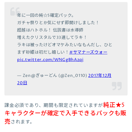
年に一回の純☆5確定パック。
ガチャ祭りとか気にせず即開けしました！
超越はハトホル！ 伝説書は水導師
増えたクリスタルで33連してラキ！
ラキは被ったけどオマケみたいなもんだし、ひと
まず砂姫は初だし嬉しい！
#サマナーズウォー
pic.twitter.com/WNGgBhAzqj
— Zen@ぎゅーどん (@Zen_0110)
2017年12月
20日
純正★5
課金必須であり、期間も限定されていますが
キャラクターが確定で入手できるパックも販
売
されます。