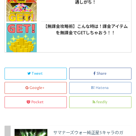
遇しがち！
【無課金攻略術】こんな時は！課金アイテム
を無課金でGETしちゃおう！！
Tweet
Share
Google+
Hatena
Pocket
feedly
サマナーズウォー純正星5キャラのガ