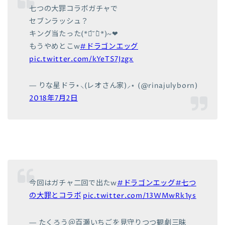
七つの大罪コラボガチャで
セブンラッシュ？
キング当たった(*ฅ́˘ฅ̀*)~❤︎
もうやめとこw
#ドラゴンエッグ
pic.twitter.com/kYeTS7Jzgx
— りな星ドラ⋆︎⸜(レオさん家)⸝⋆︎ (@rinajulyborn)
2018年7月2日
今回はガチャ二回で出たw
#ドラゴンエッグ
#七つ
の大罪とコラボ
pic.twitter.com/13WMwRk1ys
— たくろう＠百瀬いちごを見守りつつ観劇三昧