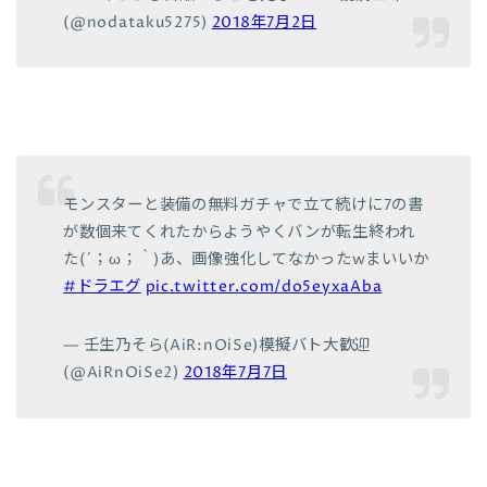
(@nodataku5275)
2018年7月2日
モンスターと装備の無料ガチャで立て続けに7の書
が数個来てくれたからようやくバンが転生終われ
た(´；ω；｀)あ、画像強化してなかったwまいいか
#ドラエグ
pic.twitter.com/do5eyxaAba
— 壬生乃そら(AiR:nOiSe)模擬バト大歓迎
(@AiRnOiSe2)
2018年7月7日