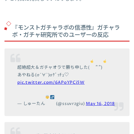
『モンストガチャラボの信憑性』ガチャラ
ボ・ガチャ研究所でのユーザーの反応
超絶超大＆ガチャオラで勝ち申した(
՞ ՞)
あやねる(σ´∀`)σｹﾞｯﾁｭ♡
pic.twitter.com/6APoYPCi5W
— しゅーたん
(@ssuvrzgiu)
May 16, 2018