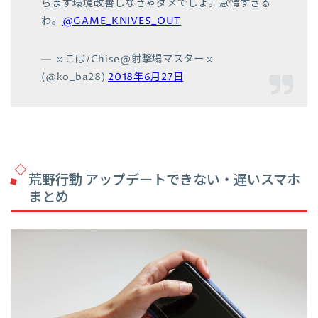
らまず環境改善しなきゃダメでしょ。怠惰すぎる
わ。
@GAME_KNIVES_OUT
— ☺︎こば/Chise@射撃場マスター☺︎
(@ko_ba28)
2018年6月27日
荒野行動 アップデートできない・遅いスマホ
まとめ