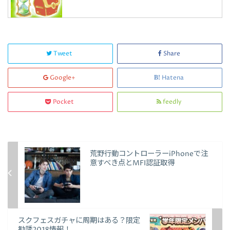
Tweet
Share
Google+
Hatena
Pocket
feedly
荒野行動コントローラーiPhoneで注
意すべき点とMFI認証取得
スクフェスガチャに周期はある？限定