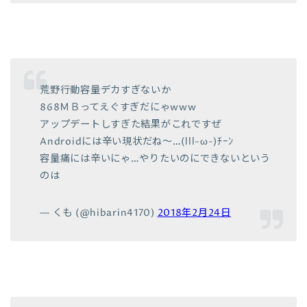
荒野行動容量デカすぎないか
868ＭＢってえぐすぎだにゃwww
アップデートしすぎた結果がこれですぜ
Androidには辛い現状だね〜…(lll-ω-)ﾁｰﾝ
容量痛には辛いにゃ…やりたいのにできないという
のは
— くも (@hibarin4170)
2018年2月24日